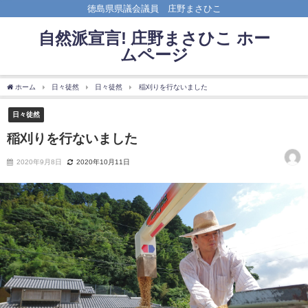
徳島県県議会議員 庄野まさひこ
自然派宣言! 庄野まさひこ ホー
ムページ
ホーム
日々徒然
日々徒然
稲刈りを行ないました
日々徒然
稲刈りを行ないました
2020年9月8日
2020年10月11日